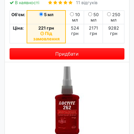
В наявності
11 відгуків
Об'єм:
5 мл
10
50
250
мл
мл
мл
Ціна:
221 грн
524
2171
9282
Під
грн
грн
грн
замовлення
Придбати