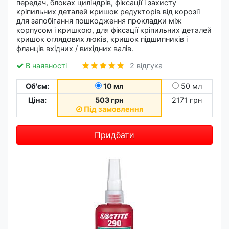
передач, блоках циліндрів, фіксації і захисту
кріпильних деталей кришок редукторів від корозії
для запобігання пошкодження прокладки між
корпусом і кришкою, для фіксації кріпильних деталей
кришок оглядових люків, кришок підшипників і
фланців вхідних / вихідних валів.
В наявності
2 відгука
Об'єм:
10 мл
50 мл
Ціна:
503 грн
2171 грн
Під замовлення
Придбати