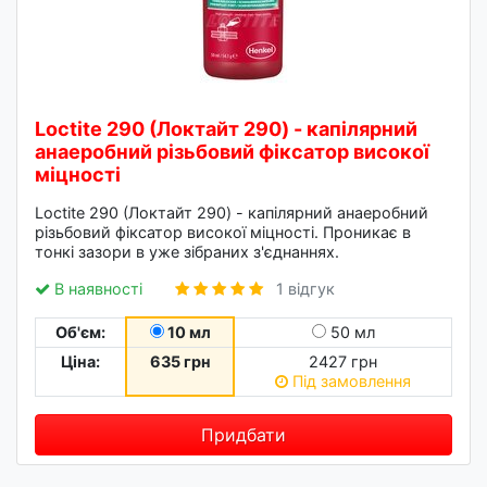
Loctite 290 (Локтайт 290) - капілярний
анаеробний різьбовий фіксатор високої
міцності
Loctite 290 (Локтайт 290) - капілярний анаеробний
різьбовий фіксатор високої міцності. Проникає в
тонкі зазори в уже зібраних з'єднаннях.
В наявності
1 відгук
Об'єм:
10 мл
50 мл
Ціна:
635 грн
2427 грн
Під замовлення
Придбати