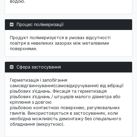
водою.
Процес полімеризації
Продукт полімеризуєтся в умовах відсутності
повітря в невеликих зазорах між металевими
поверхнями.
Сфера застосування
Герметизація і запобігання
самовідгвинчування(самовідкручування) від вібрації
різьбових з'єднань. Фіксація та герметизація
різьбових з'єднань / штуцерів малого діаметра або
кріплення з довгою
різьбовою контактною поверхнею, регулювальних
гвинтів. Використовується в застосуваннях, коли
необхідна можливість демонтажу без спеціального
обладнання (викруткою).