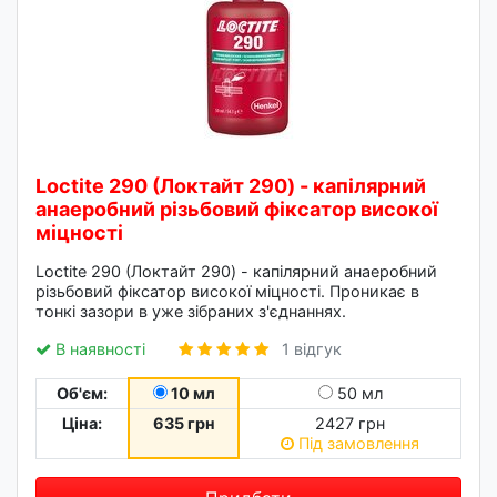
Loctite 290 (Локтайт 290) - капілярний
анаеробний різьбовий фіксатор високої
міцності
Loctite 290 (Локтайт 290) - капілярний анаеробний
різьбовий фіксатор високої міцності. Проникає в
тонкі зазори в уже зібраних з'єднаннях.
В наявності
1 відгук
Об'єм:
10 мл
50 мл
Ціна:
635 грн
2427 грн
Під замовлення