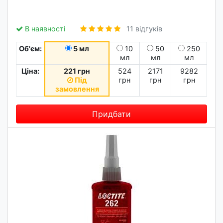
В наявності
11 відгуків
Об'єм:
5 мл
10
50
250
мл
мл
мл
Ціна:
221 грн
524
2171
9282
Під
грн
грн
грн
замовлення
Придбати