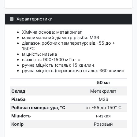
Характеристики
Хімічна основа: метакрилат
максимальний діаметр різьби: М36
діапазон робочих температур: від -55 до +
150ºС
міцність: низька
в'язкість: 900-1500 мПа · с
ручна міцність (сталь): 15 хвилин
ручна міцність (нержавіюча сталь): 360 хвилин
50 мл
Склад
Метакрилат
Різьба
М36
Робоча температура, °C
от -55 до 150° C
Міцність
низкая
Колір
Розовый