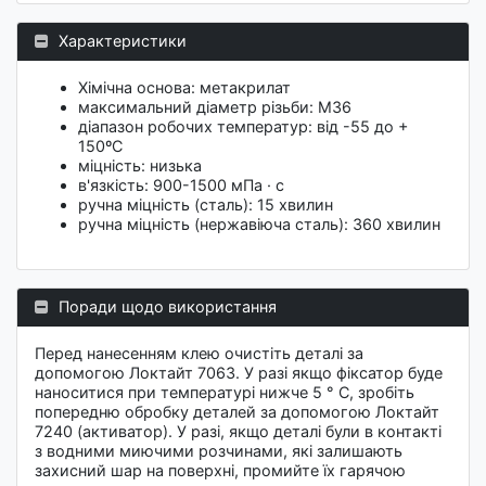
Характеристики
Хімічна основа: метакрилат
максимальний діаметр різьби: М36
діапазон робочих температур: від -55 до +
150ºС
міцність: низька
в'язкість: 900-1500 мПа · с
ручна міцність (сталь): 15 хвилин
ручна міцність (нержавіюча сталь): 360 хвилин
Поради щодо використання
Перед нанесенням клею очистіть деталі за
допомогою Локтайт 7063. У разі якщо фіксатор буде
наноситися при температурі нижче 5 ° C, зробіть
попередню обробку деталей за допомогою Локтайт
7240 (активатор). У разі, якщо деталі були в контакті
з водними миючими розчинами, які залишають
захисний шар на поверхні, промийте їх гарячою