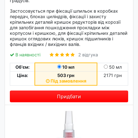
градусів.
Застосовується при фіксації шпильок в коробках
передач, блоках циліндрів, фіксації і захисту
кріпильних деталей кришок редукторів від корозії
для запобігання пошкодження прокладки між
корпусом і кришкою, для фіксації кріпильних деталей
кришок оглядових люків, кришок підшипників і
фланців вхідних / вихідних валів.
В наявності
2 відгука
Об'єм:
10 мл
50 мл
Ціна:
503 грн
2171 грн
Під замовлення
Придбати