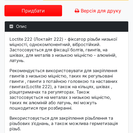
Придбати
Версія для друку
Опис
Loctite 222 (Локтайт 222) - фіксатор різьби низької
міцності, однокомпонентний, вібростійкий.
Застосовується для фіксації болтів, гвинтів, на
шківах, для металів з низькою міцністю - алюміній,
латунь.
Рекомендується використовувати для закріплення
гвинтів з низькою міцністю, таких як регульовані
гвинти , гвинти з потайною головкою та наставних
гвинтах(Loctite 222), а також на кільцях, шківах ,
різцетримачах та регуляторах. Також
застосовується на металах з низькою міцністю,
таких як алюміній або латунь, які можуть
пошкодитися при розбиранні.
Використовується для закріплення різьблення та
різьбових з'єднань, а також можлива герметизація
різьб.