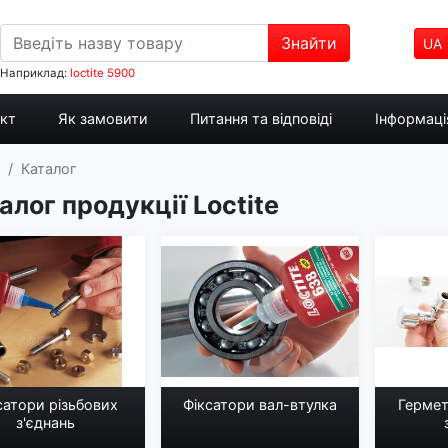
Знайти
UA
Наприклад:
loctite 5900
укт
Як замовити
Питання та відповіді
Інформація
Каталог
алог продукції Loctite
сатори різьбових
Фіксатори вал-втулка
Гермет
з'єднань