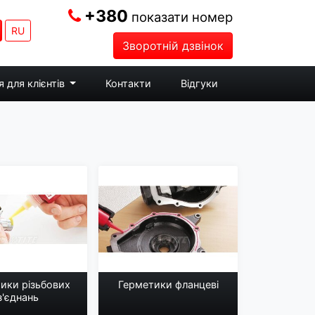
+380
показати номер
RU
Зворотній дзвінок
 для клієнтів
Контакти
Відгуки
ики різьбових
Герметики фланцеві
з'єднань