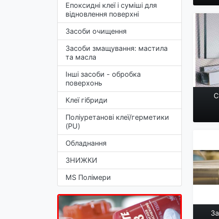
Епоксидні клеї і суміші для
відновлення поверхні
Засоби очищення
Засоби змащування: мастила
та масла
Інші засоби - обробка
поверхонь
С
Клеї гібриди
Поліуретанові клеї/герметики
(PU)
Обладнання
ЗНИЖКИ
MS Полімери
З