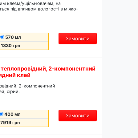
м клеєм/ущільнювачем, на
ься під впливом вологості в м'яко-
570 мл
Замовити
1330 грн
- теплопровідний, 2-компонентний
идний клей
ровідний, 2-компонентний
й, сірий.
400 мл
Замовити
7919 грн