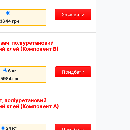
Замовити
3644 грн
вач, поліуретановий
й клей (Компонент В)
6 кг
Придбати
5984 грн
т, поліуретановий
й клей (Компонент А)
24 кг
Придбати