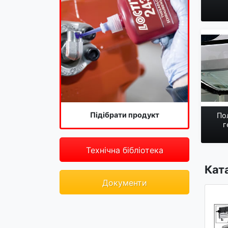
Підібрати продукт
Пол
г
Технічна бібліотека
Кат
Документи