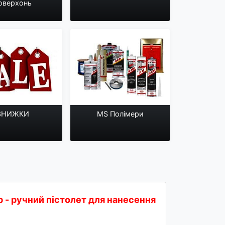
оверхонь
ЗНИЖКИ
MS Полімери
p - ручний пістолет для нанесення