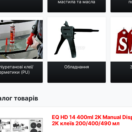
мастила та масла
п
іуретанові клеї/
Обладнання
ерметики (PU)
алог товарів
EQ HD 14 400ml 2K Manual Dis
2К клеїв 200/400/490 мл