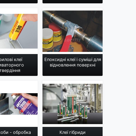
илові клеї
Епоксидні клеї і суміші для
иваторного
відновлення поверхні
твердіння
соби - обробка
Клеї гібриди