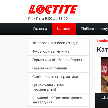
Пн - Пт, з 9:00 до 18:00
Головна
Каталог
Підібрати прод
Loctite
Фіксатори різьбових з'єднань
Кат
Фіксатори вал-втулка
Герметики різьбових з'єднань
Герметики фланцеві
Силіконові клеї-герметики
Ціанокрилатні клеї
(моментальні)
Фік
Акрилові клеї активаторного
затвердіння