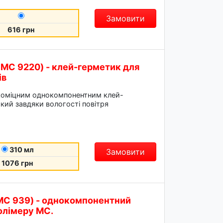
Замовити
616 грн
С 9220) - клей-герметик для
ів
окоміцним однокомпонентним клей-
кий завдяки вологості повітря
310 мл
Замовити
1076 грн
С 939) - однокомпонентний
олімеру МС.