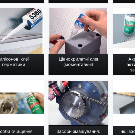
иліконові клеї-
Ціанокрилатні клеї
Акр
герметики
(моментальні)
акт
за
асоби очищення
Засоби змащування:
Інші за