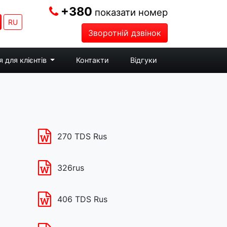
+380
показати номер
RU
Зворотній дзвінок
 для клієнтів
Контакти
Відгуки
270 TDS Rus
326rus
406 TDS Rus