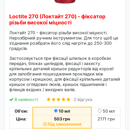
Loctite 270 (Локтайт 270) - фіксатор
різьби високої міцності
Локтайт 270 - фіксатор різьби високої міцності.
Нерозбірний ручним інструментом. Для того щоб це
з'єднання розібрати його слід нагріти до 250-300
градусів.
Застосовується при фіксації шпильок в коробках
передач, блоках циліндрів, фіксації і захисту
кріпильних деталей кришок редукторів від корозії
для запобігання пошкодження прокладки між
корпусом і кришкою, для фіксації кріпильних деталей
кришок оглядових люків, кришок підшипників і
фланців вхідних / вихідних валів.
В наявності
2 відгука
Об'єм:
10 мл
50 мл
Ціна:
503 грн
2171 грн
Під замовлення