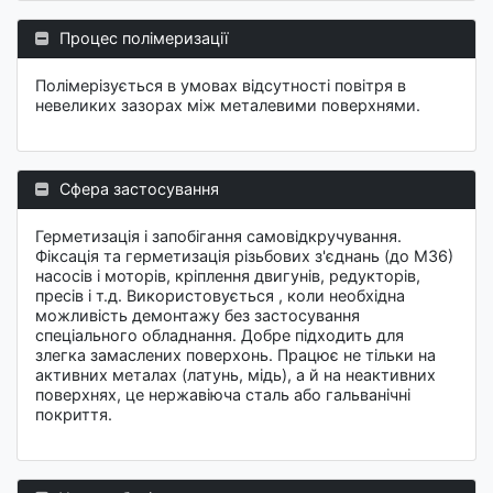
Процес полімеризації
Полімерізується в умовах відсутності повітря в
невеликих зазорах між металевими поверхнями.
Сфера застосування
Герметизація і запобігання самовідкручування.
Фіксація та герметизація різьбових з'єднань (до М36)
насосів і моторів, кріплення двигунів, редукторів,
пресів і т.д. Використовується , коли необхідна
можливість демонтажу без застосування
спеціального обладнання. Добре підходить для
злегка замаслених поверхонь. Працює не тільки на
активних металах (латунь, мідь), а й на неактивних
поверхнях, це нержавіюча сталь або гальванічні
покриття.