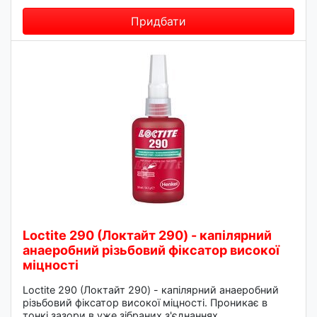
Придбати
Loctite 290 (Локтайт 290) - капілярний
анаеробний різьбовий фіксатор високої
міцності
Loctite 290 (Локтайт 290) - капілярний анаеробний
різьбовий фіксатор високої міцності. Проникає в
тонкі зазори в уже зібраних з'єднаннях.