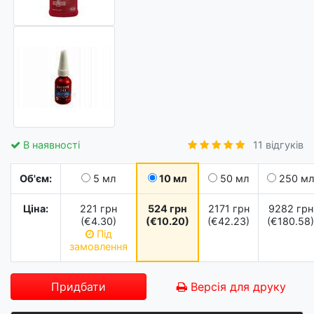
В наявності
11 відгуків
Об'єм:
5 мл
10 мл
50 мл
250 мл
Ціна:
221 грн
524 грн
2171 грн
9282 грн
(€4.30)
(€10.20)
(€42.23)
(€180.58)
Під
замовлення
Придбати
Версія для друку