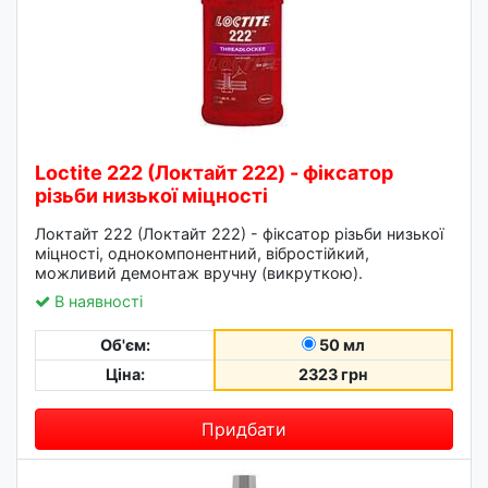
Loctite 222 (Локтайт 222) - фіксатор
різьби низької міцності
Локтайт 222 (Локтайт 222) - фіксатор різьби низької
міцності, однокомпонентний, вібростійкий,
можливий демонтаж вручну (викруткою).
В наявності
Об'єм:
50 мл
Ціна:
2323 грн
Придбати