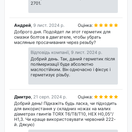
2701.
Андрей
,
9 лист. 2024 р.
Оцінка:
Доброго дня. Подойдет ли этот герметик для
смазки болтов в двигателе, чтобы убрать
масляные просачивания через резьбу?
Відповідь компанії,
9 лист. 2024 р.
Добрий день. Так, даний герметик після
полімеризації буде абсолютно
маслостійким. Він одночасно і фіксує і
герметизує різьбу.
Дмитро
,
21 серп. 2024 р.
Оцінка:
Добрий день! Підкажіть будь ласка, чи підходить
для використання у складних ножах на малих
діаметрах гвинтів TORX Т6/Т8/T10, HEX Н0,05"/
Н1,3. Чи краще використовувати червоний 222-
й. Дякую)