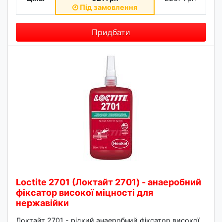
Під замовлення
Придбати
Loctite 2701 (Локтайт 2701) - анаеробний
фіксатор високої міцності для
нержавійки
Локтайт 2701 - рідкий анаеробний фіксатор високої