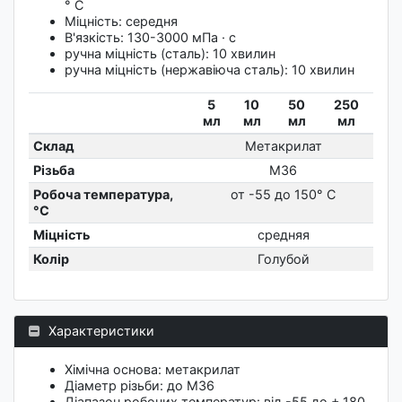
° С
Міцність: середня
В'язкість: 130-3000 мПа · с
ручна міцність (сталь): 10 хвилин
ручна міцність (нержавіюча сталь): 10 хвилин
5
10
50
250
мл
мл
мл
мл
Склад
Метакрилат
Різьба
М36
Робоча температура,
от -55 до 150° C
°C
Міцність
средняя
Колір
Голубой
Характеристики
Хімічна основа: метакрилат
Діаметр різьби: до М36
Діапазон робочих температур: від -55 до + 180