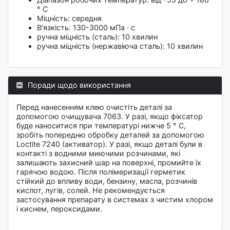
° С
Міцність: середня
В'язкість: 130-3000 мПа · с
ручна міцність (сталь): 10 хвилин
ручна міцність (нержавіюча сталь): 10 хвилин
Поради щодо використання
Перед нанесенням клею очистіть деталі за
допомогою очищувача 7063. У разі, якщо фіксатор
буде наноситися при температурі нижче 5 ° C,
зробіть попередню обробку деталей за допомогою
Loctite 7240 (активатор). У разі, якщо деталі були в
контакті з водними миючими розчинами, які
залишають захисний шар на поверхні, промийте їх
гарячою водою. Після полімеризації герметик
стійкий до впливу води, бензину, масла, розчинів
кислот, лугів, солей. Не рекомендується
застосування препарату в системах з чистим хлором
і киснем, пероксидами.