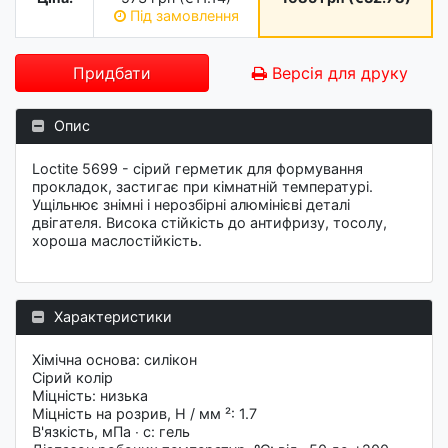
Під замовлення
Придбати
Версія для друку
Опис
Loctite 5699 - сірий герметик для формування
прокладок, застигає при кімнатній температурі.
Ущільнює знімні і нерозбірні алюмінієві деталі
двігателя. Висока стійкість до антифризу, тосолу,
хороша маслостійкість.
Характеристики
Хімічна основа: силікон
Сірий колір
Міцність: низька
Міцність на розрив, Н / мм ²: 1.7
В'язкість, мПа ∙ c: гель