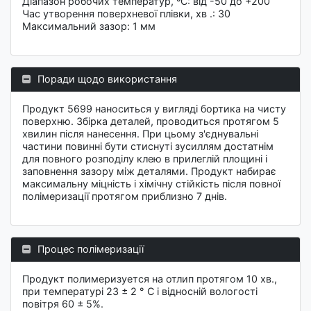
Діапазон робочих температур, ºC: від -50 до +200
Час утворення поверхневої плівки, хв .: 30
Максимальний зазор: 1 мм
Поради щодо використання
Продукт 5699 наноситься у вигляді бортика на чисту
поверхню. Збірка деталей, проводиться протягом 5
хвилин після нанесення. При цьому з'єднувальні
частини повинні бути стиснуті зусиллям достатнім
для повного розподілу клею в прилеглій площині і
заповнення зазору між деталями. Продукт набирає
максимальну міцність і хімічну стійкість після повної
полімеризації протягом приблизно 7 днів.
Процес полімеризації
Продукт полимеризуется на отлип протягом 10 хв.,
при температурі 23 ± 2 ° C і відносній вологості
повітря 60 ± 5%.