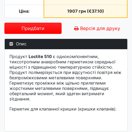
Ціна:
1907 грн (€37.10)
Придбати
Версія для друку
Опис
Продукт
Loctite 510
є однокомпонентним,
тиксотропним анаеробним герметиком середньої
міцності з підвищеною температурною стійкістю.
Продукт полімерізується при відсутності повітря між
безпроміжковими металевими поверхнями.
Герметизує проміжки між щільно прилеглими
жорсткими металевими поверхнями, підвищує
обертальний момент, який здатен витримати
з'єднання.
Герметик для клапанної кришки (кришки клапанів).