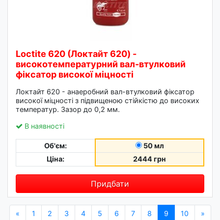
Loctite 620 (Локтайт 620) -
високотемпературний вал-втулковий
фіксатор високої міцності
Локтайт 620 - анаеробний вал-втулковий фіксатор
високої міцності з підвищеною стійкістю до високих
температур. Зазор до 0,2 мм.
В наявності
Об'єм:
50 мл
Ціна:
2444 грн
Придбати
«
1
2
3
4
5
6
7
8
9
10
»