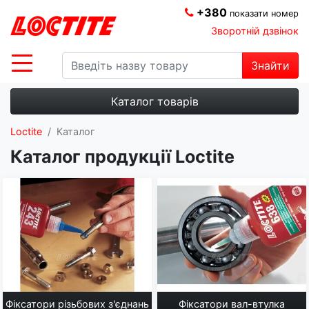
+380
показати номер
Зворотній дзвінок
Знайти
Каталог товарів
Loctite
Каталог
Каталог продукції Loctite
Фіксатори різьбових з'єднань
Фіксатори вал-втулка