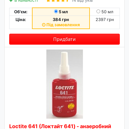
В наявності
14 відгуків
Об'єм:
5 мл
50 мл
Ціна:
384 грн
2397 грн
Під замовлення
Придбати
Loctite 641 (Локтайт 641) - анаеробний