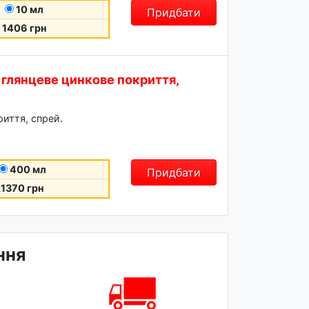
10 мл
Придбати
1406 грн
- глянцеве цинкове покриття,
риття, спрей.
400 мл
Придбати
1370 грн
ння