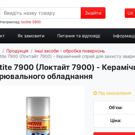
Знайти
UA
Наприклад:
loctite 5900
укт
Як замовити
Питання та відповіді
Інформація
Продукція
Інші засоби - обробка поверхонь
tite 7900 (Локтайт 7900) - Керамічний спрей для захисту зва
tite 7900 (Локтайт 7900) - Керамі
рювального обладнання
Під замовлення
Об'єм:
Ціна: