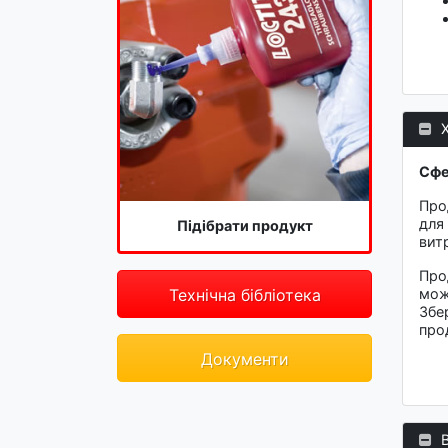
Сфе
Про
для
Підібрати продукт
вит
Про
Технічна бібліотека
мож
Збе
про
Документи