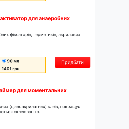
- активатор для анаеробних
них фіксаторів, герметиків, акрилових
90 мл
Придбати
1401 грн
праймер для моментальних
них (ціаноакрилатних) клеїв, покращує
даються склеюванню.