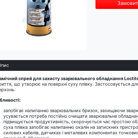
Замови
Опис
амічний спрей для захисту зварювального обладнання Loctit
риття, що утворює на поверхні суху плівку. Застосовується д
ерхонь.
бливості:
запобігає налипанню зварювальних бризок, захищаючи зварю
усувається потреба постійно очищати зварювальне обладна
підвищується продуктивність, скорочується час простою о
суха плівка запобігає налипанню окалін на затискних пристр
силових кабелів, датчиках і металевих компонентах точков