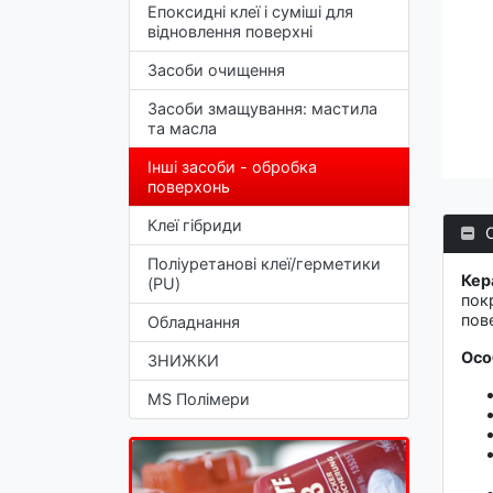
Епоксидні клеї і суміші для
відновлення поверхні
Засоби очищення
Засоби змащування: мастила
та масла
Інші засоби - обробка
поверхонь
Клеї гібриди
Поліуретанові клеї/герметики
Кер
(PU)
пок
пов
Обладнання
Осо
ЗНИЖКИ
MS Полімери