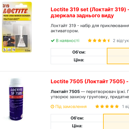
Loctite 319 set (Локтайт 319)
дзеркала заднього виду
Локтайт 319 - набір для приклеювання
активатором.
В наявності
2 відгу
Об'єм:
Ціна:
Loctite 7505 (Локтайт 7505) 
Локтайт 7505
— перетворювач іржі. 
утворює захисну грунтовку, придатне
Під замовлення
1 в
Об'єм:
Ціна: