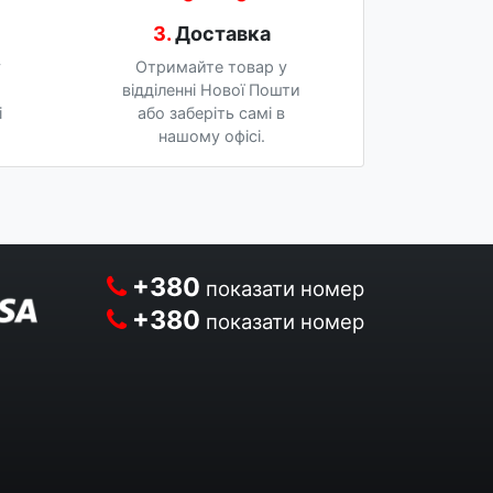
3.
Доставка
у
Отримайте товар у
відділенні Нової Пошти
і
або заберіть самі в
нашому офісі.
+380
показати номер
+380
показати номер