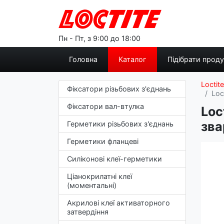
Пн - Пт, з 9:00 до 18:00
Головна
Каталог
Підібрати прод
Loctite
Фіксатори різьбових з'єднань
Loc
Фіксатори вал-втулка
Loc
зва
Герметики різьбових з'єднань
Герметики фланцеві
Силіконові клеї-герметики
Ціанокрилатні клеї
(моментальні)
Акрилові клеї активаторного
затвердіння