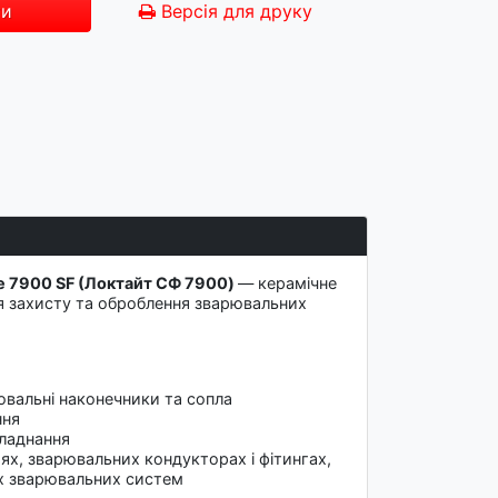
ти
Версія для друку
e 7900 SF (Локтайт СФ 7900)
— керамічне
ля захисту та оброблення зварювальних
вальні наконечники та сопла
ння
бладнання
оях, зварювальних кондукторах і фітингах,
их зварювальних систем