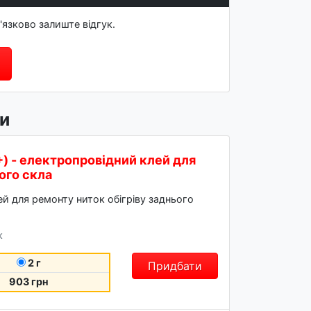
'язково залиште відгук.
и
+) - електропровідний клей для
ого скла
й для ремонту ниток обігріву заднього
к
2 г
Придбати
903 грн