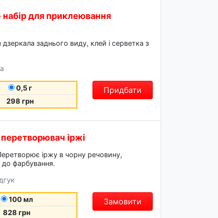
 - набір для приклеювання
 дзеркала заднього виду, клей і серветка з
ка
0,5 г
Придбати
298 грн
- перетворювач іржі
Перетворює іржу в чорну речовину,
 до фарбування.
ідгук
100 мл
Замовити
828 грн