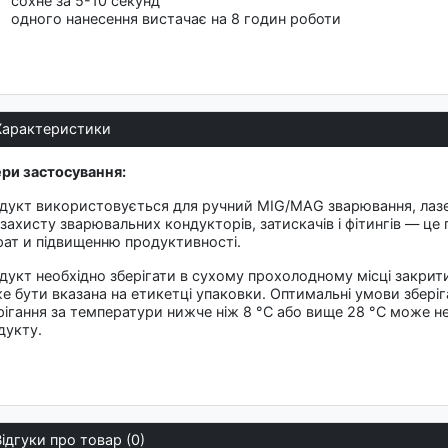
сохне за 5-10 секунд
одного нанесення вистачає на 8 годин роботи
Характеристики
ри застосування:
дукт використовується для ручний MIG/MAG зварювання, лазер
 захисту зварювальних кондукторів, затискачів і фітингів — це
рат и підвищенню продуктивності.
дукт необхідно зберігати в сухому прохолодному місці закрити
е бути вказана на етикетці упаковки. Оптимальні умови зберіга
рігання за температури нижче ніж 8 °C або вище 28 °C може н
дукту.
Відгуки про товар (0)