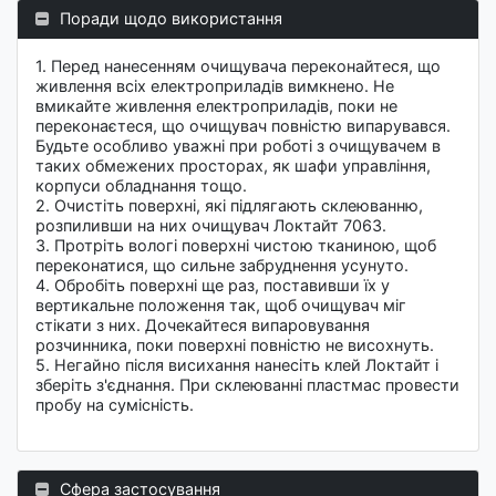
Поради щодо використання
1. Перед нанесенням очищувача переконайтеся, що
живлення всiх електроприладів вимкнено. Не
вмикайте живлення електроприладів, поки не
переконаєтеся, що очищувач повністю випарувався.
Будьте особливо уважні при роботі з очищувачем в
таких обмежених просторах, як шафи управління,
корпуси обладнання тощо.
2. Очистіть поверхні, якi підлягають склеюванню,
розпиливши на них очищувач Локтайт 7063.
3. Протріть вологі поверхні чистою тканиною, щоб
переконатися, що сильне забруднення усунуто.
4. Обробіть поверхні ще раз, поставивши їх у
вертикальне положення так, щоб очищувач міг
стікати з них. Дочекайтеся випаровування
розчинника, поки поверхні повністю не висохнуть.
5. Негайно після висихання нанесіть клей Локтайт і
зберіть з'єднання. При склеюванні пластмас провести
пробу на сумісність.
Сфера застосування