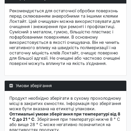
Рекомендується для остаточної обробки поверхонь
перед склеюванням анаеробними та іншими клеями
Локтайт. Цей очищувач можна використовувати для
очищення і знежирення при ремонті і профілактиці.
Cумісний з металом, гумою, більшістю пластмас і
пофарбованими поверхнями. В основному
використовується в якості очищувача. Він не чинить
негативного впливу на швидкість полімеризації і на
остаточну міцність клеїв Локтайт, очищує поверхню
для більшої адгезії. Не очищені або частково очищені
поверхні можуть вплинути на якість з'єднання.
Умови зберігання
Продукт необхідно зберігати в сухому прохолодному
місці в закритих ємностях. Інформація про зберігання
може бути вказана на етикетці упаковки.
Оптимальні умови зберігання при температурі від 8
° C до 21 ° C
. Зберігання при температурі нижче 8 ° C
або вище 28 ° C може негативно позначитися на
властивостях продукту.