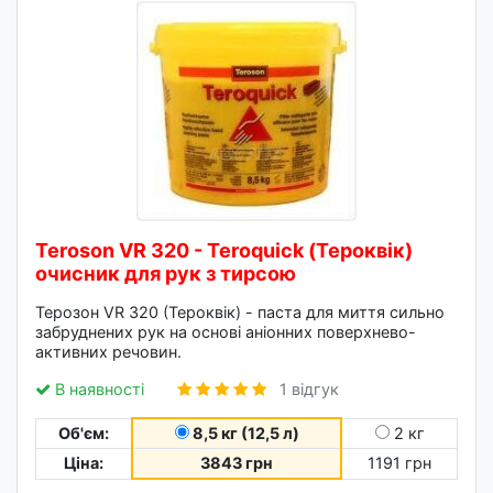
Teroson VR 320 - Teroquick (Тероквік)
очисник для рук з тирсою
Терозон VR 320 (Тероквік) - паста для миття сильно
забруднених рук на основі аніонних поверхнево-
активних речовин.
В наявності
1 відгук
Об'єм:
8,5 кг (12,5 л)
2 кг
Ціна:
3843 грн
1191 грн