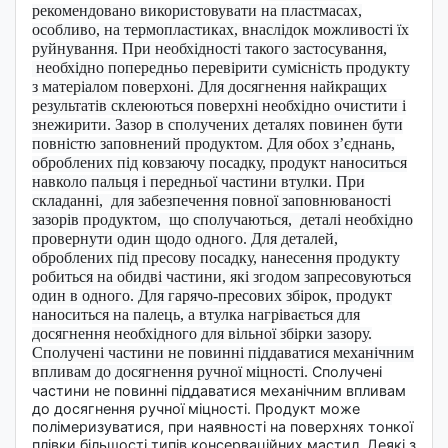
рекомендовано використовувати на пластмасах,
особливо
,
на термопластика
х
, внаслідок можливості їх
руйнування. При необхідності такого застосування
,
необхідно попередньо перевірити сумісність продукту
з матеріалом поверхоні.
Для досягнення найкращих
результатів склеюються поверхні необхідно очистити і
знежирити. Зазор в сполучених деталях повинен бути
повністю заповнений продуктом. Для обох з’єднань,
оброблених під ковзаючу посадку, продукт наноситься
навколо пальця і ​​передньої частини втулки.
При
складанні, для забезпечення повної заповнюваності
зазорів продуктом, що сполучаються, деталі необхідно
провернути один щодо одного. Для деталей,
оброблених під пресову посадку, нанесення продукту
робиться на обидві частини, які згодом запресовуються
один в одного. Для гарячо-пресових збірок
,
продукт
наноситься на палець, а втулка нагрівається для
досягнення необхідного для вільної збірки зазору.
Сполучені частини не повинні піддаватися механічним
впливам до досягнення ручної міцності.
Сполучені
частини не повинні піддаватися механічним впливам
до досягнення ручної міцності. Продукт може
полімеризуватися, при наявності на поверхнях тонкої
плівки більшості типів консерваційних мастил. Деякі з