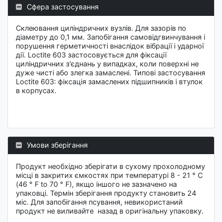
Сфера застосування
Склеювання циліндричних вузлів. Для зазорів по
діаметру до 0,1 мм. Запобігання самовідгвинчування і
порушення герметичності внаслідок вібрації і ударної
дії. Loctite 603 застосовується для фіксації
циліндричних з'єднань у випадках, коли поверхні не
дуже чисті або злегка замаслені. Типові застосування
Loctite 603: фіксація замаслених підшипників і втулок
в корпусах.
Умови зберігання
Продукт необхідно зберігати в сухому прохолодному
місці в закритих ємкостях при температурі 8 - 21 ° C
(46 ° F to 70 ° F), якщо іншого не зазначено на
упаковці. Термін зберігання продукту становить 24
міс. Для запобігання псування, невикористаний
продукт не виливайте назад в оригінальну упаковку.