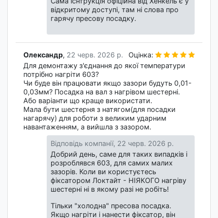
Сама існтрукція офіційна від Хенкель є у
відкритому доступі, там ні слова про
гарячу пресову посадку.
Олександр
,
22 черв. 2026 р.
Оцінка:
Для демонтажу з'єднання до якої температури
потрібно нагріти 603?
Чи буде він працювати якщо зазори будуть 0,01-
0,03мм? Посадка на вал з нагрівом шестерні.
Або варіанти що краще використати.
Мала бути шестерня з натягом(для посадки
нагарячу) для роботи з великим ударним
навантаженням, а вийшла з зазором.
Відповідь компанії,
22 черв. 2026 р.
Добрий день, саме для таких випадків і
розроблявся 603, для самих малих
зазорів. Коли ви користуєтесь
фіксатором Локтайт - НІЯКОГО нагріву
шестерні ні в якому разі не робіть!
Тільки "холодна" пресова посадка.
Якщо нагріти і нанести фіксатор, він