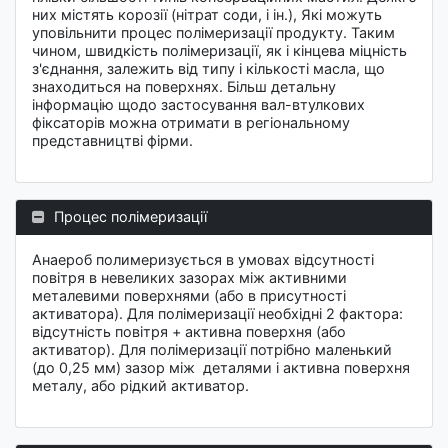
них містять корозії (нітрат соди, і ін.), Які можуть
уповільнити процес полімеризації продукту. Таким
чином, швидкість полімеризації, як і кінцева міцність
з'єднання, залежить від типу і кількості масла, що
знаходиться на поверхнях. Більш детальну
інформацію щодо застосування вал-втулкових
фіксаторів можна отримати в регіональному
представництві фірми.
Процес полімеризації
Анаероб полимеризується в умовах відсутності
повітря в невеликих зазорах між активними
металевими поверхнями (або в присутності
активатора). Для полімеризації необхідні 2 фактора:
відсутність повітря + активна поверхня (або
активатор). Для полімеризації потрібно маленький
(до 0,25 мм) зазор між деталями і активна поверхня
металу, або рідкий активатор.