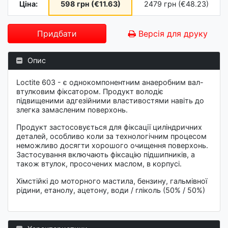
Ціна:
598 грн (€11.63)
2479 грн (€48.23)
Придбати
Версія для друку
Опис
Loctite 603 - є однокомпонентним анаеробним вал-
втулковим фіксатором. Продукт володіє
підвищеними адгезійними властивостями навіть до
злегка замасленим поверхонь.
Продукт застосовується для фіксації циліндричних
деталей, особливо коли за технологічним процесом
неможливо досягти хорошого очищення поверхонь.
Застосування включають фіксацію підшипників, а
також втулок, просочених маслом, в корпусі.
Хімстійкі до моторного мастила, бензину, гальмівної
рідини, етанолу, ацетону, води / гліколь (50% / 50%)