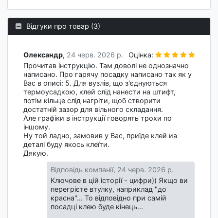
Відгуки про товар (3)
Олександр
,
24 черв. 2026 р.
Оцінка:
Прочитав інструкцію. Там доволі не однозначно
написано. Про гарячу посадку написано так як у
Вас в описі: 5. Для вузлів, що з'єднуються
термоусадкою, клей слід нанести на штифт,
потім кільце слід нагріти, щоб створити
достатній зазор для вільного складання.
Але графіки в інструкції говорять трохи по
іншому.
Ну той ладно, замовив у Вас, приїде клей иа
деталі буду якось клеїти.
Дякую.
Відповідь компанії,
24 черв. 2026 р.
Ключове в цій історії - цифри)) Якщо ви
перегрієте втулку, наприклад "до
красна"... То відповідно при самій
посадці клею буде кінець...