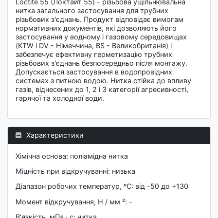
Loctite 55 (Локтайт 55) - різьбова ущільнювальна
нитка загального застосування для трубних
різьбових з'єднань. Продукт відповідає вимогам
нормативних документів, які дозволяють його
застосування у водному і газовому середовищах
(KTW і DV - Німеччина, BS - Великобританія) і
забезпечує ефективну герметизацію трубних
різьбових з'єднань безпосередньо після монтажу.
Допускається застосування в водопровідних
системах з питною водою. Нитка стійка до впливу
газів, віднесених до 1, 2 і 3 категорії агресивності,
гарячої та холодної води.
Характеристики
Хімічна основа: поліамідна нитка
Міцність при відкручуванні: низька
Діапазон робочих температур, ºC: від -50 до +130
Момент відкручування, Н / мм ²: -
В'язкість, мПа ∙ c: нитка