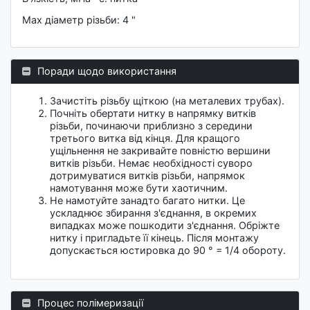
Мах діаметр різьби: 4 "
Поради щодо використання
Зачистіть різьбу щіткою (на металевих трубах).
Почніть обертати нитку в напрямку витків
різьби, починаючи приблизно з середини
третього витка від кінця. Для кращого
ущільнення не закривайте повністю вершини
витків різьби. Немає необхідності суворо
дотримуватися витків різьби, напрямок
намотування може бути хаотичним.
Не намотуйте занадто багато нитки. Це
ускладнює збирання з'єднання, в окремих
випадках може пошкодити з'єднання. Обріжте
нитку і пригладьте її кінець. Після монтажу
допускається юстировка до 90 ° = 1/4 обороту.
Процес полімеризації