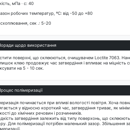
кість, мПа ∙ c: 40
пазон робочих температур, ºC: від -50 до +80
 схоплювання, сек .: 5-20
Поради щодо використання
стити поверхні, що склеюються, очищувачем Loctite 7063. На
лишок клею продовжує час затвердіння і впливає на міцність ск
ксувати на 5 - 10 сек.
Процес полімеризації
меризація починається при впливі вологості повітря. Хоча повн
ягається у відносно короткий час, затвердіння триває, як міні
кості до хімічних речовин і розчинників.
дкість затвердіння залежить від типу поверхонь, що склеюютьс
ору. Для полімеризації потрібен маленький зазор. Збільшення 
меризації.