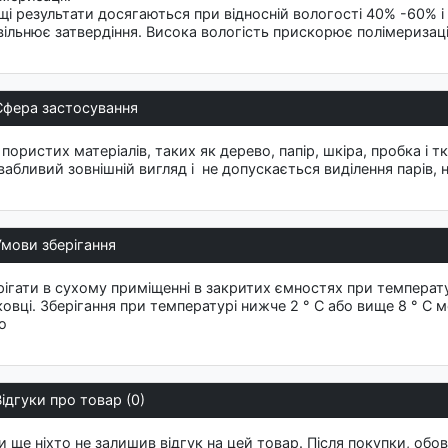
щі результати досягаються при відносній вологості 40% -60% і 
вільнює затвердіння. Висока вологість прискорює полімеризаці
Сфера застосування
пористих матеріалів, таких як дерево, папір, шкіра, пробка і 
вабливий зовнішній вигляд і не допускається виділення парів, 
Умови зберігання
рігати в сухому приміщенні в закритих ємностях при температур
ковці. Зберігання при температурі нижче 2 ° C або вище 8 ° C 
ю
Відгуки про товар (0)
и ще ніхто не залишив відгук на цей товар. Після покупки, обов