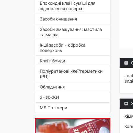
Епоксидні клеї і суміші для
відновлення поверхні
Засоби очищення
Засоби змащування: мастила
та масла
Інші засоби - обробка
поверхонь
Клеї гібриди
Поліуретанові клеї/герметики
Loc
(PU)
вид
Обладнання
ЗНИЖКИ
MS Полімери
Хім
Кол