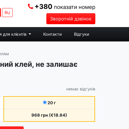
+380
показати номер
RU
Зворотній дзвінок
 для клієнтів
Контакти
Відгуки
 плям
ьний клей, не залишає
немає відгуків
20 г
968 грн (€18.84)