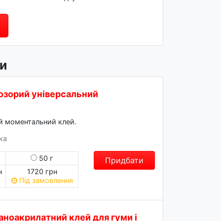
и
прозорий універсальний
й моментальний клей.
ука
г
50 г
Придбати
н
1720 грн
Під замовлення
іаноакрилатний клей для гуми і