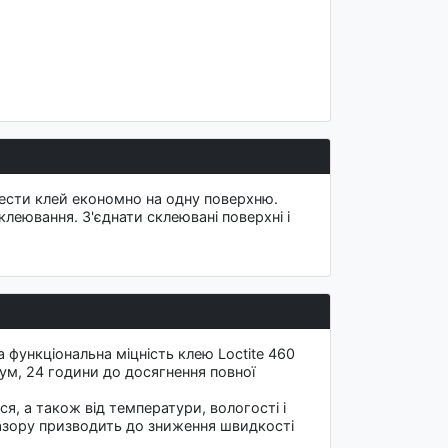
нести клей економно на одну поверхню.
леювання. З'єднати склеювані поверхні і
а функціональна міцність клею Loctite 460
мум, 24 години до досягнення повної
я, а також від температури, вологості і
зазору призводить до зниження швидкості