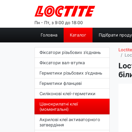
Пн - Пт, з 9:00 до 18:00
Головна
Каталог
Підібрати прод
Loctite
Фіксатори різьбових з'єднань
Loc
Фіксатори вал-втулка
Loc
біл
Герметики різьбових з'єднань
Герметики фланцеві
Силіконові клеї-герметики
Ціанокрилатні клеї
(моментальні)
Акрилові клеї активаторного
затвердіння