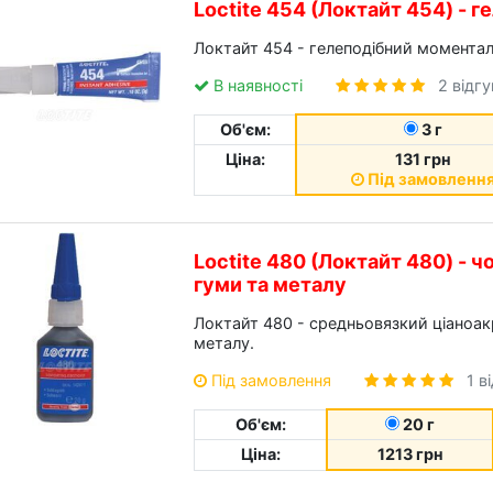
Loctite 454 (Локтайт 454) -
Локтайт 454 - гелеподібний моментал
В наявності
2 відг
Об'єм:
3 г
Ціна:
131 грн
Під замовленн
Loctite 480 (Локтайт 480) - 
гуми та металу
Локтайт 480 - средньовязкий ціаноак
металу.
Під замовлення
1 в
Об'єм:
20 г
Ціна:
1213 грн