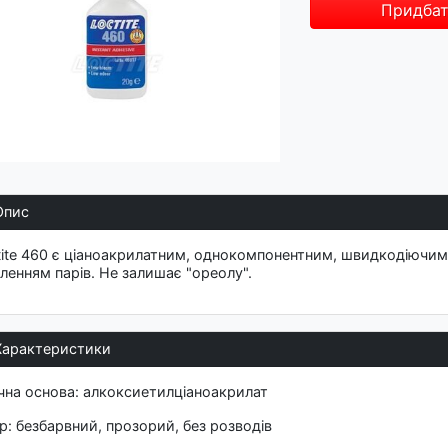
Придба
Опис
tite 460 є ціаноакрилатним, однокомпонентним, швидкодіючим 
іленням парів. Не залишає "ореолу".
Характеристики
ічна основа: алкоксиетилціаноакрилат
ір: безбарвний, прозорий, без розводів