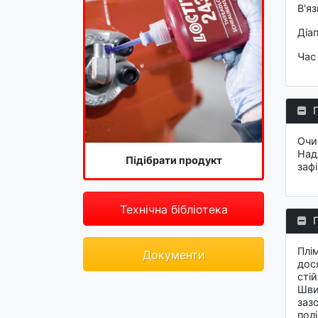
В'яз
Діа
Час
Очи
Над
Підібрати продукт
зафі
Технічна бібліотека
Плі
Документи
дос
стій
Шви
заз
полі