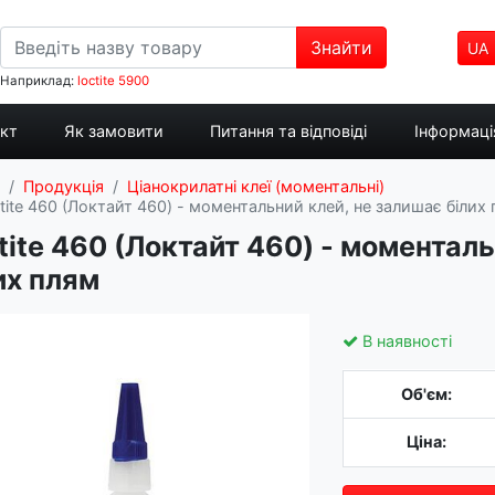
Знайти
UA
Наприклад:
loctite 5900
укт
Як замовити
Питання та відповіді
Інформація
Продукція
Ціанокрилатні клеї (моментальні)
tite 460 (Локтайт 460) - моментальний клей, не залишає білих
tite 460 (Локтайт 460) - моментал
их плям
В наявності
Об'єм:
Ціна: