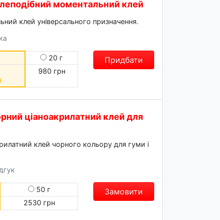
 гелеподібний моментальний клей
ьний клей універсального призначення.
ука
20 г
Придбати
980 грн
я
чорний ціаноакрилатний клей для
рилатний клей чорного кольору для гуми і
ідгук
50 г
Замовити
2530 грн