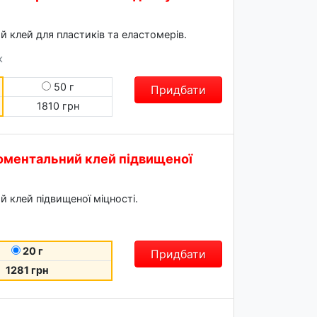
 клей для пластиків та еластомерів.
к
50 г
Придбати
1810 грн
 моментальний клей підвищеної
 клей підвищеної міцності.
20 г
Придбати
1281 грн